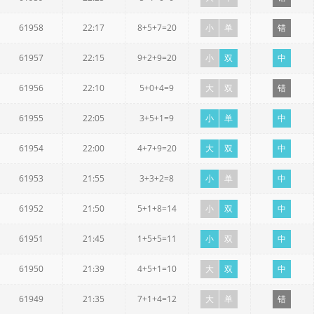
61958
22:17
8+5+7=20
小
单
错
61957
22:15
9+2+9=20
小
双
中
61956
22:10
5+0+4=9
大
双
错
61955
22:05
3+5+1=9
小
单
中
61954
22:00
4+7+9=20
大
双
中
61953
21:55
3+3+2=8
小
单
中
61952
21:50
5+1+8=14
小
双
中
61951
21:45
1+5+5=11
小
双
中
61950
21:39
4+5+1=10
大
双
中
61949
21:35
7+1+4=12
大
单
错