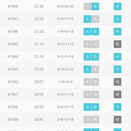
61948
21:30
8+6+6=20
小
双
中
61947
21:25
0+8+7=15
大
双
中
61946
21:20
1+9+6=16
大
双
中
61945
21:15
9+3+1=13
大
双
错
61944
21:10
9+2+5=16
大
双
中
61943
21:05
8+9+5=22
大
单
中
61942
20:57
1+0+3=4
大
单
错
61941
20:55
6+3+1=10
大
单
错
61940
20:50
6+6+3=15
大
单
中
61939
20:45
3+8+5=16
小
单
错