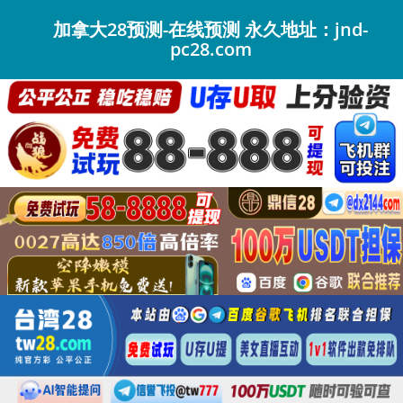
加拿大28预测-在线预测 永久地址：jnd-
pc28.com